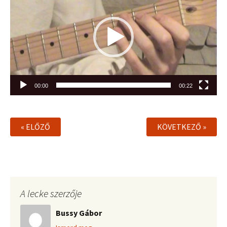
00:00
00:22
« ELŐZŐ
KÖVETKEZŐ »
A lecke szerzője
Bussy Gábor