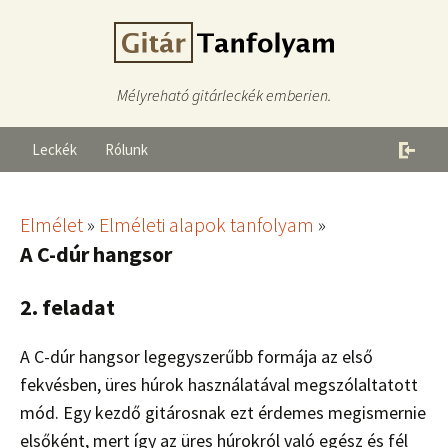
Mélyreható gitárleckék emberien.
Leckék
Rólunk
Elmélet
»
Elméleti alapok tanfolyam
»
A C-dúr hangsor
2. feladat
A C-dúr hangsor legegyszerűbb formája az első
fekvésben, üres húrok használatával megszólaltatott
mód. Egy kezdő gitárosnak ezt érdemes megismernie
elsőként, mert így az üres húrokról való egész és fél