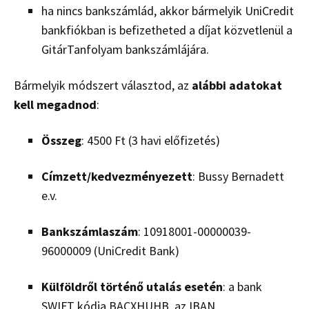
ha nincs bankszámlád, akkor bármelyik UniCredit
bankfiókban is befizetheted a díjat közvetlenül a
GitárTanfolyam bankszámlájára.
Bármelyik módszert választod, az
alábbi adatokat
kell megadnod
:
Összeg
: 4500 Ft (3 havi előfizetés)
Címzett/kedvezményezett
: Bussy Bernadett
e.v.
Bankszámlaszám
: 10918001-00000039-
96000009 (UniCredit Bank)
Külföldről történő utalás esetén
: a bank
SWIFT kódja BACXHUHB, az IBAN