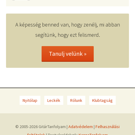
A képesség benned van, hogy zenélj, mi abban
segítünk, hogy ezt felismerd.
Tanulj velünk »
Nyitólap
Leckék
Rólunk
Klubtagság
© 2005-2026 GitárTanfolyam |
Adatvédelem
|
Felhasználási
feltételek
| Testvéroldalunk:
KannaTanfolyam