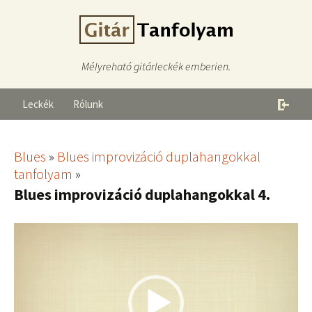
Mélyreható gitárleckék emberien.
Leckék
Rólunk
Blues
»
Blues improvizáció duplahangokkal
tanfolyam
»
Blues improvizáció duplahangokkal 4.
Videólejátszó