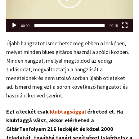
00:00
00:15
Újabb hangzatot ismerhetsz meg ebben a leckében,
melyet minden blues gitáros használ a szólói közben.
Minden hangzat, mellyel megtoldod az eddigi
tudásodat, megváltoztatja a hangzását a
meneteidnek és nem utolsó sorban újabb ötleteket
ad. Ismerd meg ezt a soron következő hangzatot és
használd kedved szerint.
Ezt a leckét csak
klubtagsággal
érheted el. Ha
klubtaggá válsz, akkor elérheted a
GitárTanfolyam 216 leckéjét és közel 2000
feladatát, továbbá tanári segítséget is kérhetsz a