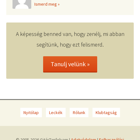
Ismerd meg »
A képesség benned van, hogy zenélj, mi abban
segítünk, hogy ezt felismerd.
Tanulj velünk »
Nyitólap
Leckék
Rólunk
Klubtagság
© 2005-2026 GitárTanfolyam |
Adatvédelem
|
Felhasználási