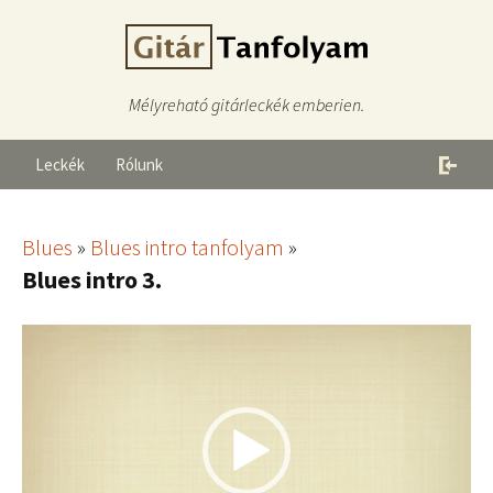
Mélyreható gitárleckék emberien.
Leckék
Rólunk
Blues
»
Blues intro tanfolyam
»
Blues intro 3.
Videólejátszó