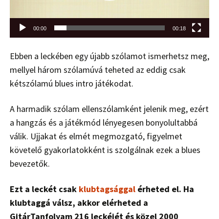
00:00
00:18
Ebben a leckében egy újabb szólamot ismerhetsz meg,
mellyel három szólamúvá teheted az eddig csak
kétszólamú blues intro játékodat.
A harmadik szólam ellenszólamként jelenik meg, ezért
a hangzás és a játékmód lényegesen bonyolultabbá
válik. Ujjakat és elmét megmozgató, figyelmet
követelő gyakorlatokként is szolgálnak ezek a blues
bevezetők.
Ezt a leckét csak
klubtagsággal
érheted el. Ha
klubtaggá válsz, akkor elérheted a
GitárTanfolyam 216 leckéjét és közel 2000