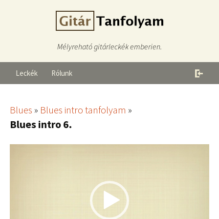
Mélyreható gitárleckék emberien.
Leckék
Rólunk
Blues
»
Blues intro tanfolyam
»
Blues intro 6.
Videólejátszó