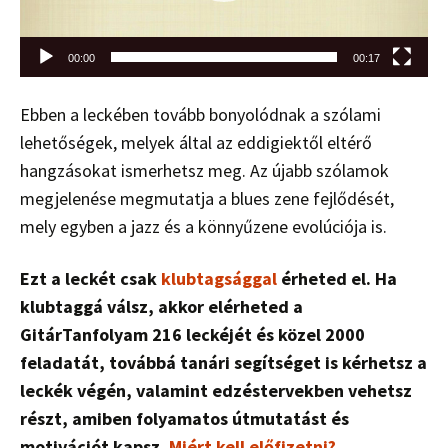
00:00
00:17
Ebben a leckében tovább bonyolódnak a szólami
lehetőségek, melyek által az eddigiektől eltérő
hangzásokat ismerhetsz meg. Az újabb szólamok
megjelenése megmutatja a blues zene fejlődését,
mely egyben a jazz és a könnyűzene evolúciója is.
Ezt a leckét csak
klubtagsággal
érheted el. Ha
klubtaggá válsz, akkor elérheted a
GitárTanfolyam 216 leckéjét és közel 2000
feladatát, továbbá tanári segítséget is kérhetsz a
leckék végén, valamint edzéstervekben vehetsz
részt, amiben folyamatos útmutatást és
motivációt kapsz.
Miért kell előfizetni?