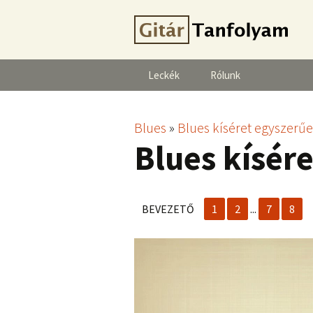
Leckék
Rólunk
Blues
»
Blues kíséret egyszerű
Blues kísér
BEVEZETŐ
1
2
...
7
8
Videólejátszó