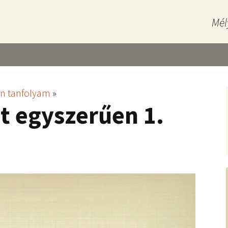
Mél
en tanfolyam
»
et egyszerűen 1.