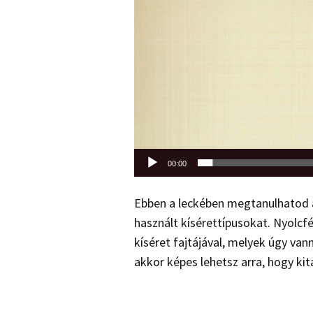
00:00
Ebben a leckében megtanulhatod a
használt kísérettípusokat. Nyolcf
kíséret fajtájával, melyek úgy va
akkor képes lehetsz arra, hogy kita