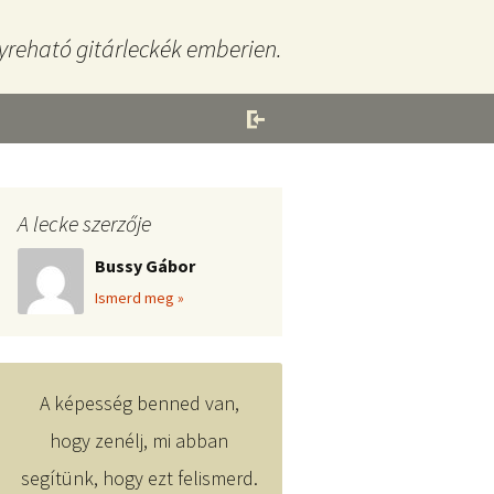
yreható gitárleckék emberien.
A lecke szerzője
Bussy Gábor
Ismerd meg »
A képesség benned van,
hogy zenélj, mi abban
segítünk, hogy ezt felismerd.