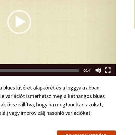
00:44
 blues kíséret alapkörét és a leggyakrabban
éle variációt ismerhetsz meg a kéthangos blues
nnak összeállítva, hogy ha megtanultad azokat,
lálj vagy improvizálj hasonló variációkat.