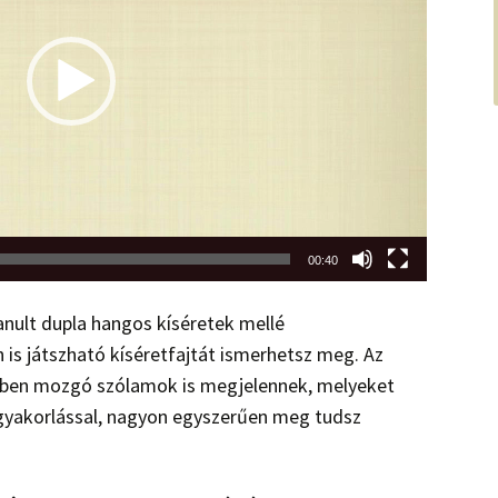
00:40
nult dupla hangos kíséretek mellé
 is játszható kíséretfajtát ismerhetsz meg. Az
etben mozgó szólamok is megjelennek, melyeket
 gyakorlással, nagyon egyszerűen meg tudsz