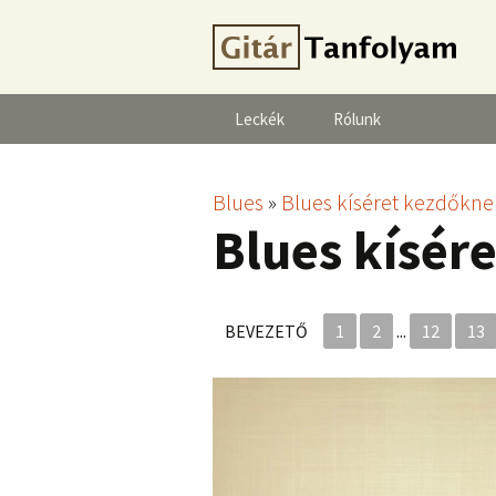
Leckék
Rólunk
Blues
»
Blues kíséret kezdőkne
Blues kísér
BEVEZETŐ
1
2
...
12
13
Videólejátszó