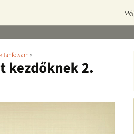
Mél
k tanfolyam
»
et kezdőknek 2.