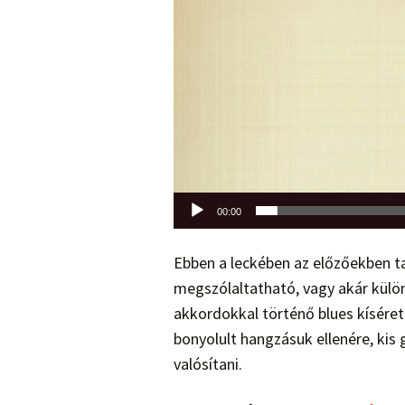
00:00
Ebben a leckében az előzőekben ta
megszólaltatható, vagy akár külön
akkordokkal történő blues kísér
bonyolult hangzásuk ellenére, kis
valósítani.