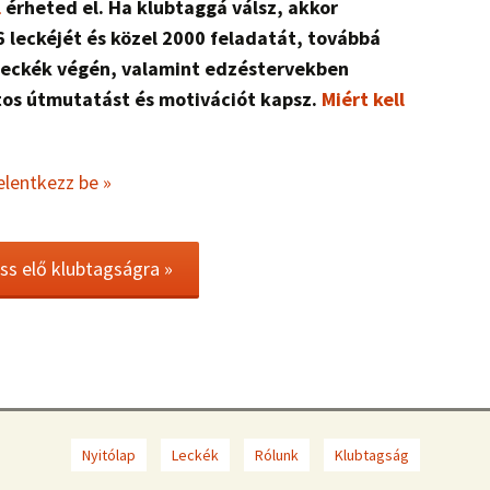
l
érheted el. Ha klubtaggá válsz, akkor
 leckéjét és közel 2000 feladatát, továbbá
a leckék végén, valamint edzéstervekben
tos útmutatást és motivációt kapsz.
Miért kell
elentkezz be »
ess elő klubtagságra »
Nyitólap
Leckék
Rólunk
Klubtagság