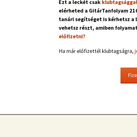
Ezt a leckét csak
klubtagságga
elérheted a GitárTanfolyam 216
tanári segítséget is kérhetsz 
vehetsz részt, amiben folyama
előfizetni?
Ha már előfizettél klubtagságra,
j
Fiz