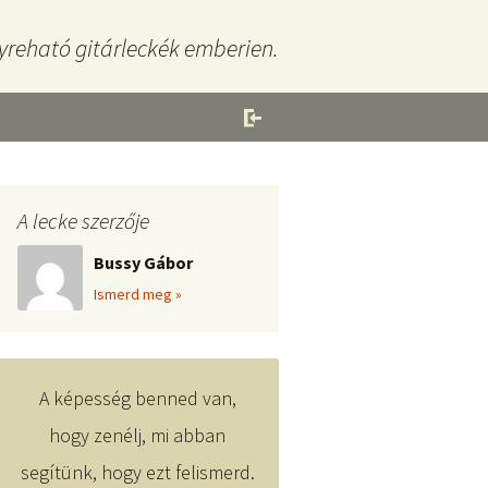
yreható gitárleckék emberien.
A lecke szerzője
Bussy Gábor
Ismerd meg »
A képesség benned van,
hogy zenélj, mi abban
segítünk, hogy ezt felismerd.