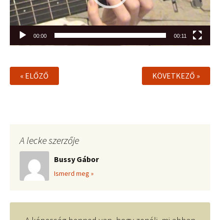
00:00
00:11
« ELŐZŐ
KÖVETKEZŐ »
A lecke szerzője
Bussy Gábor
Ismerd meg »