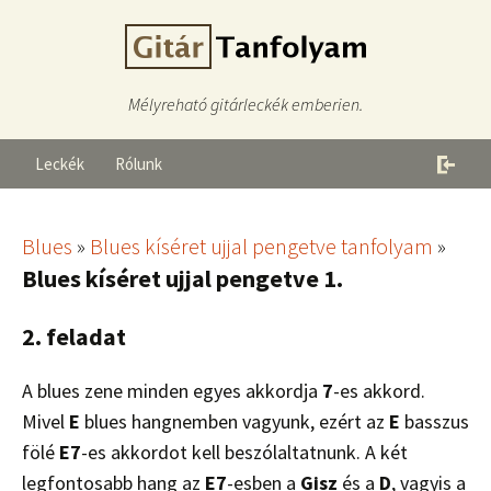
Mélyreható gitárleckék emberien.
Leckék
Rólunk
Blues
»
Blues kíséret ujjal pengetve tanfolyam
»
Blues kíséret ujjal pengetve 1.
2. feladat
A blues zene minden egyes akkordja
7
-es akkord.
Mivel
E
blues hangnemben vagyunk, ezért az
E
basszus
fölé
E7
-es akkordot kell beszólaltatnunk. A két
legfontosabb hang az
E7
-esben a
Gisz
és a
D
, vagyis a