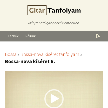
Mélyreható gitárleckék emberien.
Leckék
Rólunk
Bossa
»
Bossa-nova kíséret tanfolyam
»
Bossa-nova kíséret 6.
Videólejátszó