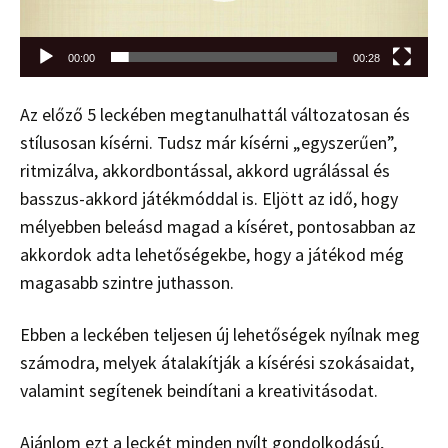
00:00
00:28
Az előző 5 leckében megtanulhattál változatosan és
stílusosan kísérni. Tudsz már kísérni „egyszerűen”,
ritmizálva, akkordbontással, akkord ugrálással és
basszus-akkord játékmóddal is. Eljött az idő, hogy
mélyebben beleásd magad a kíséret, pontosabban az
akkordok adta lehetőségekbe, hogy a játékod még
magasabb szintre juthasson.
Ebben a leckében teljesen új lehetőségek nyílnak meg
számodra, melyek átalakítják a kísérési szokásaidat,
valamint segítenek beindítani a kreativitásodat.
Ajánlom ezt a leckét minden nyílt gondolkodású,