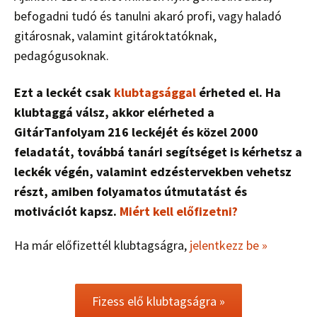
befogadni tudó és tanulni akaró profi, vagy haladó
gitárosnak, valamint gitároktatóknak,
pedagógusoknak.
Ezt a leckét csak
klubtagsággal
érheted el. Ha
klubtaggá válsz, akkor elérheted a
GitárTanfolyam 216 leckéjét és közel 2000
feladatát, továbbá tanári segítséget is kérhetsz a
leckék végén, valamint edzéstervekben vehetsz
részt, amiben folyamatos útmutatást és
motivációt kapsz.
Miért kell előfizetni?
Ha már előfizettél klubtagságra,
jelentkezz be »
Fizess elő klubtagságra »