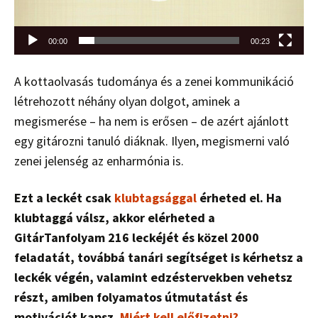
00:00
00:23
A kottaolvasás tudománya és a zenei kommunikáció
létrehozott néhány olyan dolgot, aminek a
megismerése – ha nem is erősen – de azért ajánlott
egy gitározni tanuló diáknak. Ilyen, megismerni való
zenei jelenség az enharmónia is.
Ezt a leckét csak
klubtagsággal
érheted el. Ha
klubtaggá válsz, akkor elérheted a
GitárTanfolyam 216 leckéjét és közel 2000
feladatát, továbbá tanári segítséget is kérhetsz a
leckék végén, valamint edzéstervekben vehetsz
részt, amiben folyamatos útmutatást és
motivációt kapsz.
Miért kell előfizetni?