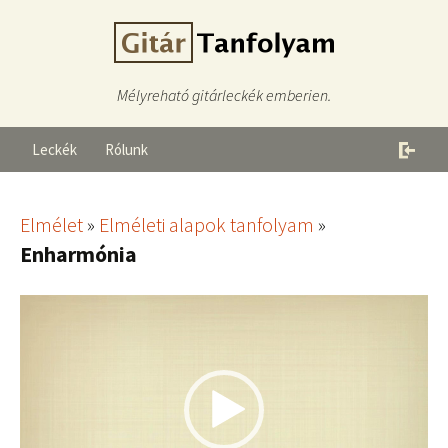
Mélyreható gitárleckék emberien.
Leckék
Rólunk
Elmélet
»
Elméleti alapok tanfolyam
»
Enharmónia
Videólejátszó