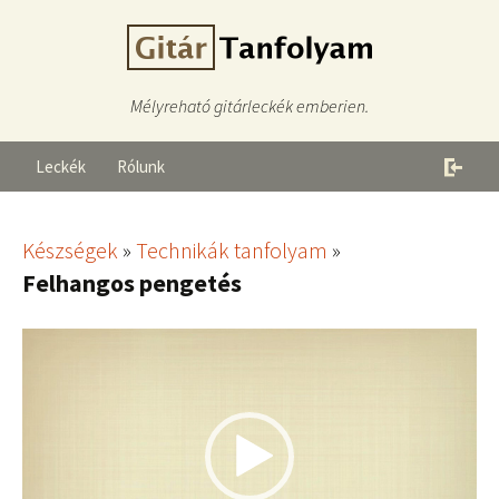
Mélyreható gitárleckék emberien.
Leckék
Rólunk
Készségek
»
Technikák tanfolyam
»
Felhangos pengetés
Videólejátszó