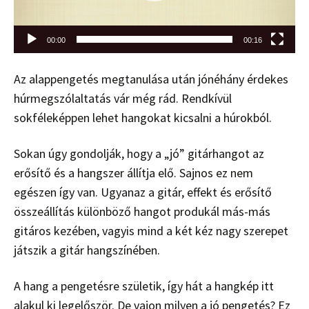
00:00
00:16
Az alappengetés megtanulása után jónéhány érdekes
húrmegszólaltatás vár még rád. Rendkívül
sokféleképpen lehet hangokat kicsalni a húrokból.
Sokan úgy gondolják, hogy a „jó” gitárhangot az
erősítő és a hangszer állítja elő. Sajnos ez nem
egészen így van. Ugyanaz a gitár, effekt és erősítő
összeállítás különböző hangot produkál más-más
gitáros kezében, vagyis mind a két kéz nagy szerepet
játszik a gitár hangszínében.
A hang a pengetésre születik, így hát a hangkép itt
alakul ki legelőször. De vajon milyen a jó pengetés? Ez