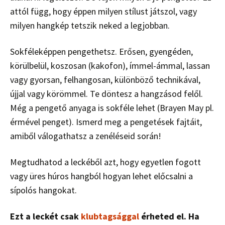
attól függ, hogy éppen milyen stílust játszol, vagy
milyen hangkép tetszik neked a legjobban.
Sokféleképpen pengethetsz. Erősen, gyengéden,
körülbelül, koszosan (kakofon), ímmel-ámmal, lassan
vagy gyorsan, felhangosan, különböző technikával,
újjal vagy körömmel. Te döntesz a hangzásod felől.
Még a pengető anyaga is sokféle lehet (Brayen May pl.
érmével penget). Ismerd meg a pengetések fajtáit,
amiből válogathatsz a zenéléseid során!
Megtudhatod a leckéből azt, hogy egyetlen fogott
vagy üres húros hangból hogyan lehet előcsalni a
sípolós hangokat.
Ezt a leckét csak
klubtagsággal
érheted el. Ha