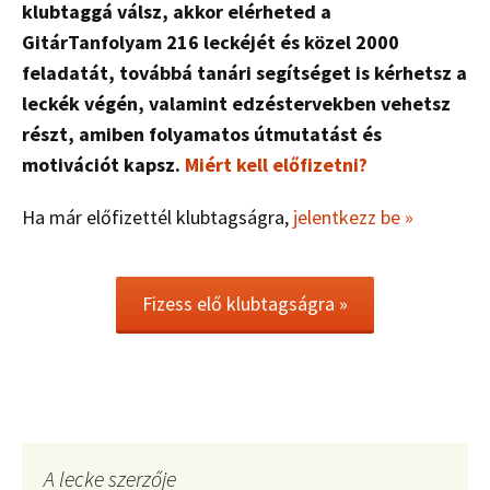
klubtaggá válsz, akkor elérheted a
GitárTanfolyam 216 leckéjét és közel 2000
feladatát, továbbá tanári segítséget is kérhetsz a
leckék végén, valamint edzéstervekben vehetsz
részt, amiben folyamatos útmutatást és
motivációt kapsz.
Miért kell előfizetni?
Ha már előfizettél klubtagságra,
jelentkezz be »
Fizess elő klubtagságra »
A lecke szerzője