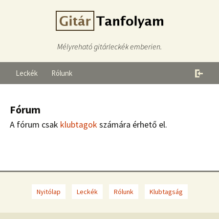
Mélyreható gitárleckék emberien.
Leckék
Rólunk
Fórum
A fórum csak
klubtagok
számára érhető el.
Nyitólap
Leckék
Rólunk
Klubtagság