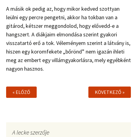
A másik ok pedig az, hogy mikor kedved szottyan
leülni egy percre pengetni, akkor ha tokban van a
gitárod, kétszer meggondolod, hogy elővedd-e a
hangszert. A diákjaim elmondása szerint gyakori
visszatartó erő a tok. Véleményem szerint a látvány is,
hiszen egy koromfekete „bőrönd” nem igazán ihleti
meg az embert egy villámgyakorlásra, mely egyébként
nagyon hasznos.
« ELŐZŐ
KÖVETKEZŐ »
A lecke szerzője