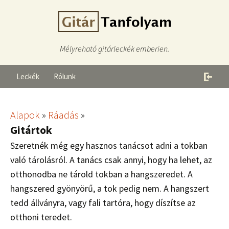
Mélyreható gitárleckék emberien.
Leckék
Rólunk
Alapok
»
Ráadás
»
Gitártok
Szeretnék még egy hasznos tanácsot adni a tokban
való tárolásról. A tanács csak annyi, hogy ha lehet, az
otthonodba ne tárold tokban a hangszeredet. A
hangszered gyönyörű, a tok pedig nem. A hangszert
tedd állványra, vagy fali tartóra, hogy díszítse az
otthoni teredet.