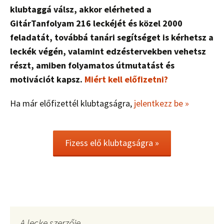
klubtaggá válsz, akkor elérheted a
GitárTanfolyam 216 leckéjét és közel 2000
feladatát, továbbá tanári segítséget is kérhetsz a
leckék végén, valamint edzéstervekben vehetsz
részt, amiben folyamatos útmutatást és
motivációt kapsz.
Miért kell előfizetni?
Ha már előfizettél klubtagságra,
jelentkezz be »
Fizess elő klubtagságra »
A lecke szerzője