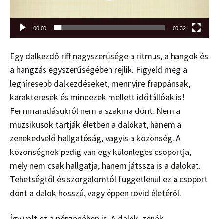
00:00
00:32
Egy dalkezdő riff nagyszerűsége a ritmus, a hangok és
a hangzás egyszerűségében rejlik. Figyeld meg a
leghíresebb dalkezdéseket, mennyire frappánsak,
karakteresek és mindezek mellett időtállóak is!
Fennmaradásukról nem a szakma dönt. Nem a
muzsikusok tartják életben a dalokat, hanem a
zenekedvelő hallgatóság, vagyis a közönség. A
közönségnek pedig van egy különleges csoportja,
mely nem csak hallgatja, hanem játssza is a dalokat.
Tehetségtől és szorgalomtól függetlenül ez a csoport
dönt a dalok hosszú, vagy éppen rövid életéről.
Így volt ez a népzenében is. A dalok, zenék