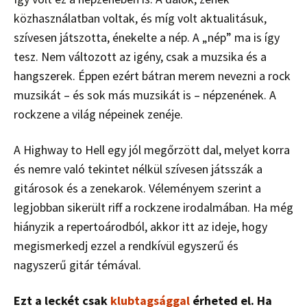
közhasználatban voltak, és míg volt aktualitásuk,
szívesen játszotta, énekelte a nép. A „nép” ma is így
tesz. Nem változott az igény, csak a muzsika és a
hangszerek. Éppen ezért bátran merem nevezni a rock
muzsikát – és sok más muzsikát is – népzenének. A
rockzene a világ népeinek zenéje.
A Highway to Hell egy jól megőrzött dal, melyet korra
és nemre való tekintet nélkül szívesen játsszák a
gitárosok és a zenekarok. Véleményem szerint a
legjobban sikerült riff a rockzene irodalmában. Ha még
hiányzik a repertoárodból, akkor itt az ideje, hogy
megismerkedj ezzel a rendkívül egyszerű és
nagyszerű gitár témával.
Ezt a leckét csak
klubtagsággal
érheted el. Ha