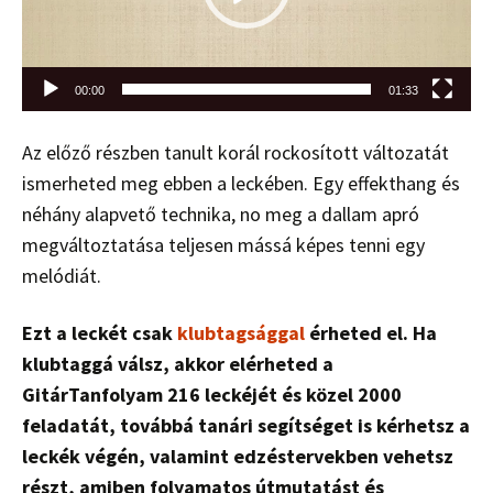
00:00
01:33
Az előző részben tanult korál rockosított változatát
ismerheted meg ebben a leckében. Egy effekthang és
néhány alapvető technika, no meg a dallam apró
megváltoztatása teljesen mássá képes tenni egy
melódiát.
Ezt a leckét csak
klubtagsággal
érheted el. Ha
klubtaggá válsz, akkor elérheted a
GitárTanfolyam 216 leckéjét és közel 2000
feladatát, továbbá tanári segítséget is kérhetsz a
leckék végén, valamint edzéstervekben vehetsz
részt, amiben folyamatos útmutatást és