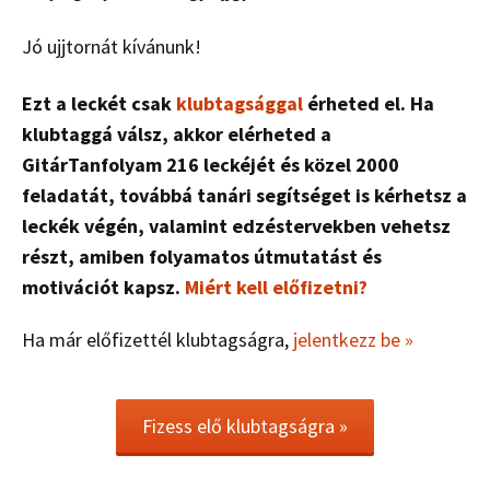
Jó ujjtornát kívánunk!
Ezt a leckét csak
klubtagsággal
érheted el. Ha
klubtaggá válsz, akkor elérheted a
GitárTanfolyam 216 leckéjét és közel 2000
feladatát, továbbá tanári segítséget is kérhetsz a
leckék végén, valamint edzéstervekben vehetsz
részt, amiben folyamatos útmutatást és
motivációt kapsz.
Miért kell előfizetni?
Ha már előfizettél klubtagságra,
jelentkezz be »
Fizess elő klubtagságra »