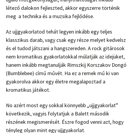
létező dalokon fejleszted, akkor egyszerre történik
meg a technika és a muzsika fejlődése.
Az ujjgyakorlatod tehát legyen inkább egy teljes
klasszikus darab, vagy csak egy része melyet kedvelsz
és el tudod játszani a hangszereden. A rock gitárosok
nem kromatikus gyakorlatokkal múlatják az idejüket,
hanem inkább megtanulják Rimszkij Korszakov Dongó
(Bumblebee) című művét. Ha ez a remek mű ki van
gyakorolva akkor egy életre megalapoztad a
kromatikus játékot.
No azért most egy sokkal könnyebb „ujjgyakorlat”
következik, vagyis folytatjuk a Balett második
részének megismerését. Észre fogod venni azt, hogy
tényleg olyan mint egy ujjgyakorlat.