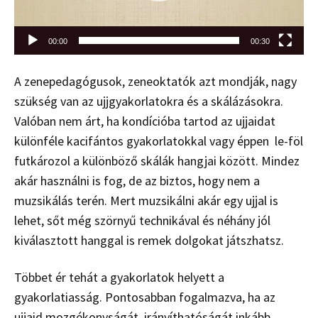
00:00
00:30
A zenepedagógusok, zeneoktatók azt mondják, nagy
szükség van az ujjgyakorlatokra és a skálázásokra.
Valóban nem árt, ha kondícióba tartod az ujjaidat
különféle kacifántos gyakorlatokkal vagy éppen le-föl
futkározol a különböző skálák hangjai között. Mindez
akár használni is fog, de az biztos, hogy nem a
muzsikálás terén. Mert muzsikálni akár egy ujjal is
lehet, sőt még szörnyű technikával és néhány jól
kiválasztott hanggal is remek dolgokat játszhatsz.
Többet ér tehát a gyakorlatok helyett a
gyakorlatiasság. Pontosabban fogalmazva, ha az
ujjaid mozgékonyságát, irányíthatóságát inkább