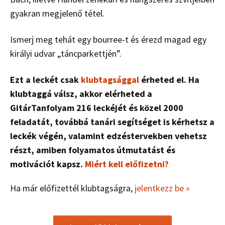
gyakran megjelenő tétel.
Ismerj meg tehát egy bourree-t és érezd magad egy
királyi udvar „táncparkettjén”.
Ezt a leckét csak
klubtagsággal
érheted el. Ha
klubtaggá válsz, akkor elérheted a
GitárTanfolyam 216 leckéjét és közel 2000
feladatát, továbbá tanári segítséget is kérhetsz a
leckék végén, valamint edzéstervekben vehetsz
részt, amiben folyamatos útmutatást és
motivációt kapsz.
Miért kell előfizetni?
Ha már előfizettél klubtagságra,
jelentkezz be »