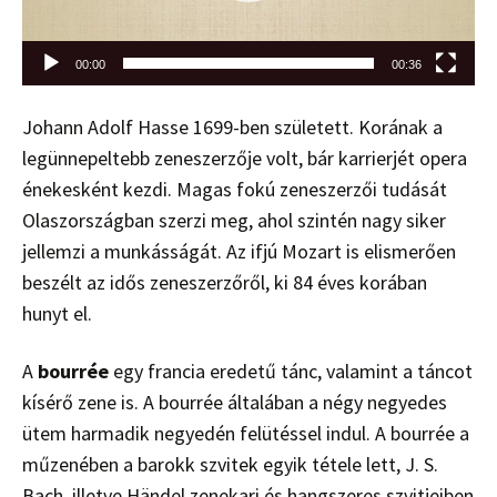
00:00
00:36
Johann Adolf Hasse 1699-ben született. Korának a
legünnepeltebb zeneszerzője volt, bár karrierjét opera
énekesként kezdi. Magas fokú zeneszerzői tudását
Olaszországban szerzi meg, ahol szintén nagy siker
jellemzi a munkásságát. Az ifjú Mozart is elismerően
beszélt az idős zeneszerzőről, ki 84 éves korában
hunyt el.
A
bourrée
egy francia eredetű tánc, valamint a táncot
kísérő zene is. A bourrée általában a négy negyedes
ütem harmadik negyedén felütéssel indul. A bourrée a
műzenében a barokk szvitek egyik tétele lett, J. S.
Bach, illetve Händel zenekari és hangszeres szvitjeiben