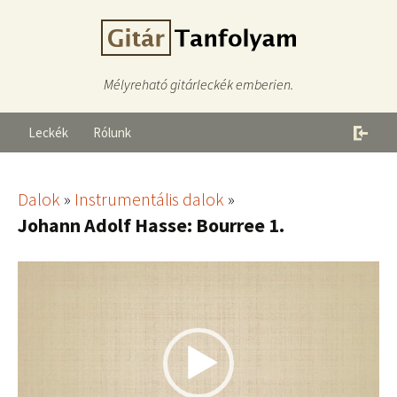
Mélyreható gitárleckék emberien.
Leckék
Rólunk
Dalok
»
Instrumentális dalok
»
Johann Adolf Hasse: Bourree 1.
Videólejátszó