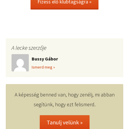
Fizess elő klubtagságra »
A lecke szerzője
Bussy Gábor
Ismerd meg »
A képesség benned van, hogy zenélj, mi abban
segítünk, hogy ezt felismerd.
Tanulj velünk »