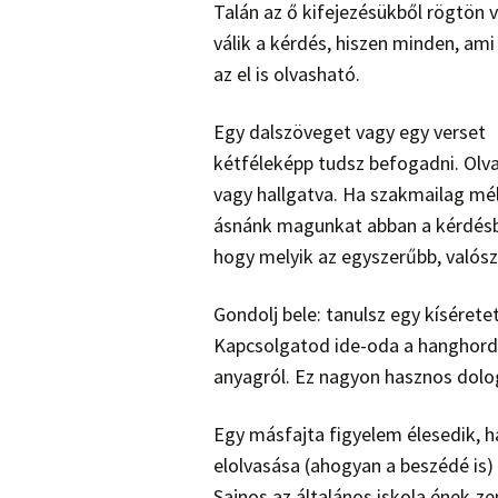
Talán az ő kifejezésükből rögtön 
válik a kérdés, hiszen minden, ami 
az el is olvasható.
Egy dalszöveget vagy egy verset
kétféleképp tudsz befogadni. Olv
vagy hallgatva. Ha szakmailag mé
ásnánk magunkat abban a kérdés
hogy melyik az egyszerűbb, valósz
Gondolj bele: tanulsz egy kíséret
Kapcsolgatod ide-oda a hanghordoz
anyagról. Ez nagyon hasznos dolog
Egy másfajta figyelem élesedik, h
elolvasása (ahogyan a beszédé is
Sajnos az általános iskola ének-