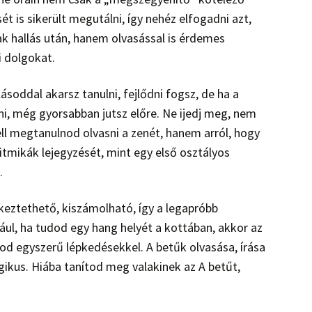
 is sikerült megutálni, így nehéz elfogadni azt,
k hallás után, hanem olvasással is érdemes
i dolgokat.
ásoddal akarsz tanulni, fejlődni fogsz, de ha a
i, még gyorsabban jutsz előre. Ne ijedj meg, nem
ell megtanulnod olvasni a zenét, hanem arról, hogy
itmikák lejegyzését, mint egy első osztályos
.
tkeztethető, kiszámolható, így a legapróbb
dául, ha tudod egy hang helyét a kottában, akkor az
d egyszerű lépkedésekkel. A betűk olvasása, írása
gikus. Hiába tanítod meg valakinek az A betűt,