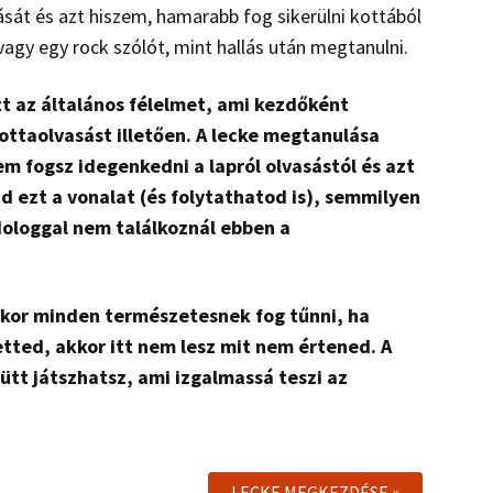
ását és azt hiszem, hamarabb fog sikerülni kottából
vagy egy rock szólót, mint hallás után megtanulni.
t az általános félelmet, ami kezdőként
ottaolvasást illetően. A lecke megtanulása
m fogsz idegenkedni a lapról olvasástól és azt
d ezt a vonalat (és folytathatod is), semmilyen
dologgal nem találkoznál ebben a
kkor minden természetesnek fog tűnni, ha
etted, akkor itt nem lesz mit nem értened. A
yütt játszhatsz, ami izgalmassá teszi az
LECKE MEGKEZDÉSE »