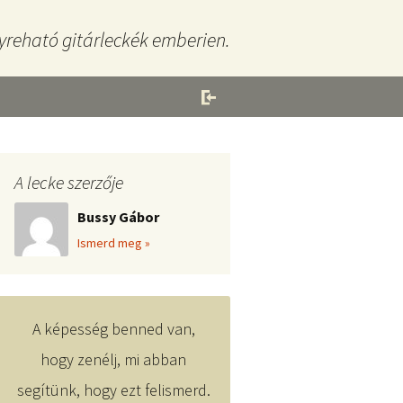
yreható gitárleckék emberien.
A lecke szerzője
Bussy Gábor
Ismerd meg »
A képesség benned van,
hogy zenélj, mi abban
segítünk, hogy ezt felismerd.