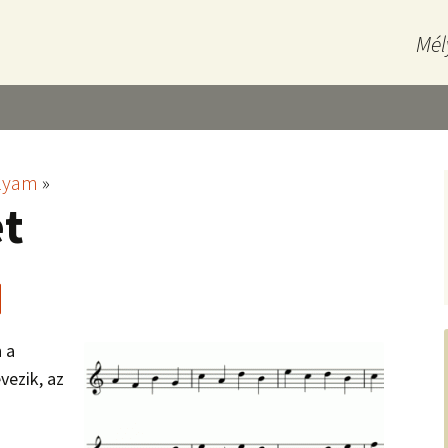
Mél
olyam
»
et
n a
vezik, az