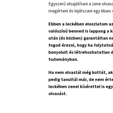
Egyszerű elsajátítani a zene olvas
megérteni és lejátszani egy blues 
Ebben a leckében eloszlatom az
valószínű benned is lappang a k
után (és közben) garantáltan ne
fogod érezni, hogy ha folytatná
bonyolult és létrehozhatatlan 
tudományban.
Ha nem olvastál még kottát, a
pedig tanultál már, de nem ért
leckében zenei kísérettel is eg
olvasást.