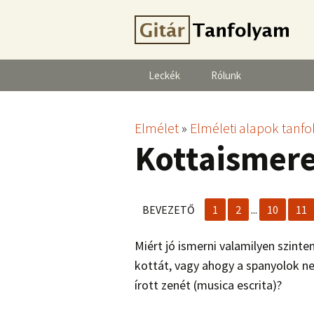
Leckék
Rólunk
Elmélet
»
Elméleti alapok tanf
Kottaismer
BEVEZETŐ
1
2
...
10
11
Miért jó ismerni valamilyen szinte
kottát, vagy ahogy a spanyolok ne
írott zenét (musica escrita)?