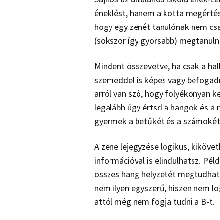
éneklést, hanem a kotta megértését
hogy egy zenét tanulónak nem csa
(sokszor így gyorsabb) megtanuln
Mindent összevetve, ha csak a hall
szemeddel is képes vagy befogadn
arról van szó, hogy folyékonyan k
legalább úgy értsd a hangok és a r
gyermek a betűkét és a számokét
A zene lejegyzése logikus, kiköve
információval is elindulhatsz. Pél
összes hang helyzetét megtudhato
nem ilyen egyszerű, hiszen nem lo
attól még nem fogja tudni a B-t.