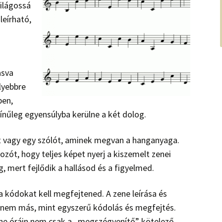
világossá
leírható,
asva
lyebbre
ben,
ínűleg egyensúlyba kerülne a két dolog.
et vagy egy szólót, aminek megvan a hanganyaga.
ót, hogy teljes képet nyerj a kiszemelt zenei
, mert fejlődik a hallásod és a figyelmed.
a kódokat kell megfejtened. A zene leírása és
) nem más, mint egyszerű kódolás és megfejtés.
zene óráin nem csak a „megszégyenítő” kötelező