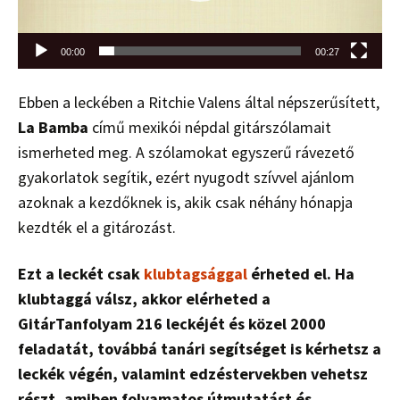
00:00
00:27
Ebben a leckében a Ritchie Valens által népszerűsített,
La Bamba
című mexikói népdal gitárszólamait
ismerheted meg. A szólamokat egyszerű rávezető
gyakorlatok segítik, ezért nyugodt szívvel ajánlom
azoknak a kezdőknek is, akik csak néhány hónapja
kezdték el a gitározást.
Ezt a leckét csak
klubtagsággal
érheted el. Ha
klubtaggá válsz, akkor elérheted a
GitárTanfolyam 216 leckéjét és közel 2000
feladatát, továbbá tanári segítséget is kérhetsz a
leckék végén, valamint edzéstervekben vehetsz
részt, amiben folyamatos útmutatást és