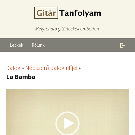
Mélyreható gitárleckék emberien.
Leckék
Rólunk
Dalok
»
Népszerű dalok riffjei
»
La Bamba
Videólejátszó