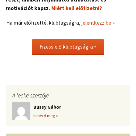
motivációt kapsz.
Miért kell előfizetni?
Ha már előfizettél klubtagságra,
jelentkezz be »
Fizess elő klubtagságra »
A lecke szerzője
Bussy Gábor
Ismerd meg »