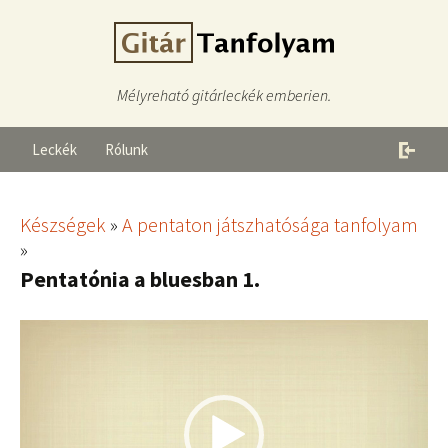
Mélyreható gitárleckék emberien.
Leckék
Rólunk
Készségek
»
A pentaton játszhatósága tanfolyam
»
Pentatónia a bluesban 1.
Videólejátszó