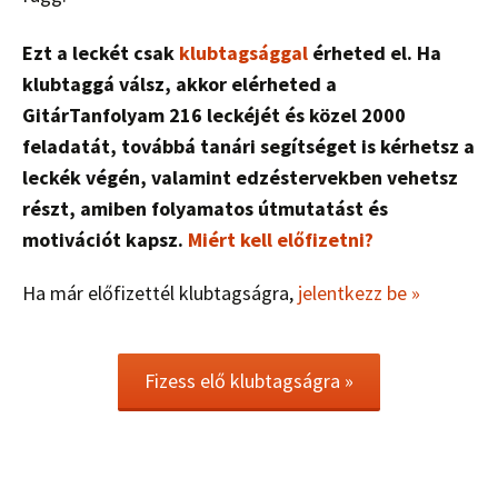
Ezt a leckét csak
klubtagsággal
érheted el. Ha
klubtaggá válsz, akkor elérheted a
GitárTanfolyam 216 leckéjét és közel 2000
feladatát, továbbá tanári segítséget is kérhetsz a
leckék végén, valamint edzéstervekben vehetsz
részt, amiben folyamatos útmutatást és
motivációt kapsz.
Miért kell előfizetni?
Ha már előfizettél klubtagságra,
jelentkezz be »
Fizess elő klubtagságra »