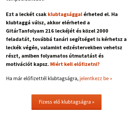
Ezt a leckét csak
klubtagsággal
érheted el. Ha
klubtaggá válsz, akkor elérheted a
GitárTanfolyam 216 leckéjét és közel 2000
feladatát, továbbá tanári segítséget is kérhetsz a
leckék végén, valamint edzéstervekben vehetsz
részt, amiben folyamatos útmutatást és
motivációt kapsz.
Miért kell előfizetni?
Ha már előfizettél klubtagságra,
jelentkezz be »
Fizess elő klubtagságra »