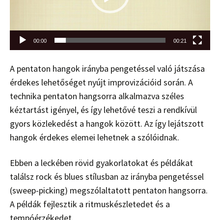
00:00
00:21
A pentaton hangok irányba pengetéssel való játszása
érdekes lehetőséget nyújt improvizációid során. A
technika pentaton hangsorra alkalmazva széles
kéztartást igényel, és így lehetővé teszi a rendkívül
gyors közlekedést a hangok között. Az így lejátszott
hangok érdekes elemei lehetnek a szólóidnak.
Ebben a leckében rövid gyakorlatokat és példákat
találsz rock és blues stílusban az irányba pengetéssel
(sweep-picking) megszólaltatott pentaton hangsorra.
A példák fejlesztik a ritmuskészletedet és a
tempóérzékedet.