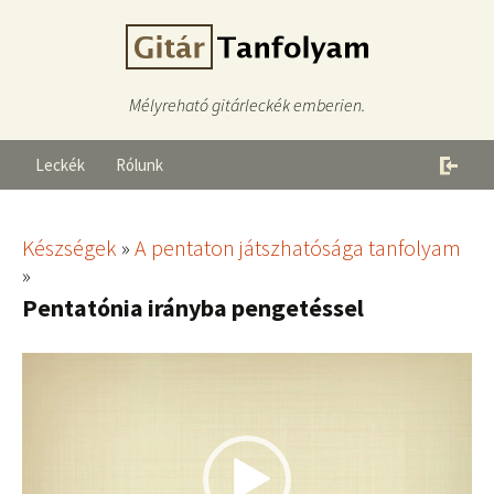
Mélyreható gitárleckék emberien.
Leckék
Rólunk
Készségek
»
A pentaton játszhatósága tanfolyam
»
Pentatónia irányba pengetéssel
Videólejátszó