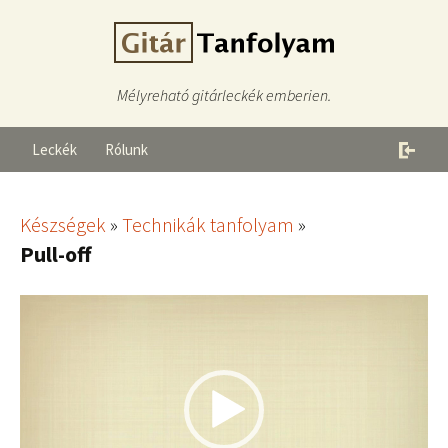
Mélyreható gitárleckék emberien.
Leckék
Rólunk
Készségek
»
Technikák tanfolyam
»
Pull-off
Videólejátszó