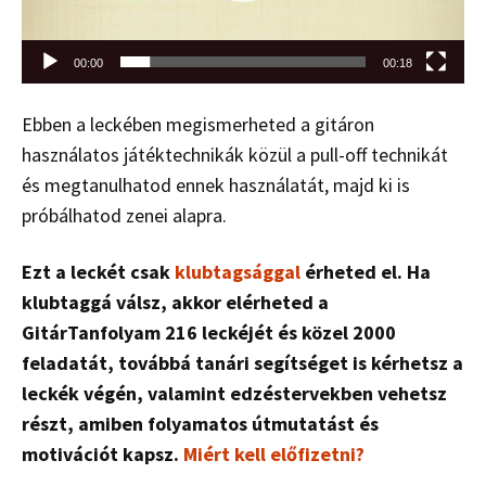
00:00
00:18
Ebben a leckében megismerheted a gitáron
használatos játéktechnikák közül a pull-off technikát
és megtanulhatod ennek használatát, majd ki is
próbálhatod zenei alapra.
Ezt a leckét csak
klubtagsággal
érheted el. Ha
klubtaggá válsz, akkor elérheted a
GitárTanfolyam 216 leckéjét és közel 2000
feladatát, továbbá tanári segítséget is kérhetsz a
leckék végén, valamint edzéstervekben vehetsz
részt, amiben folyamatos útmutatást és
motivációt kapsz.
Miért kell előfizetni?