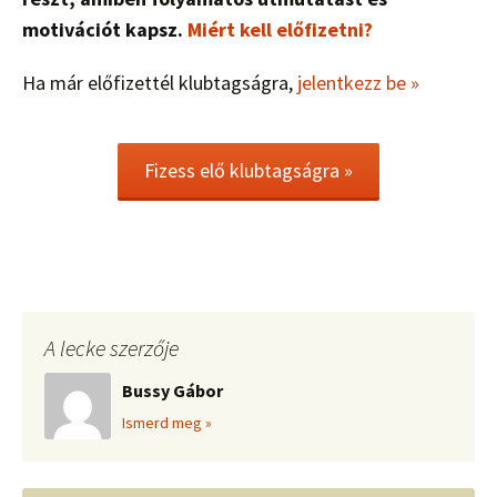
motivációt kapsz.
Miért kell előfizetni?
Ha már előfizettél klubtagságra,
jelentkezz be »
Fizess elő klubtagságra »
A lecke szerzője
Bussy Gábor
Ismerd meg »