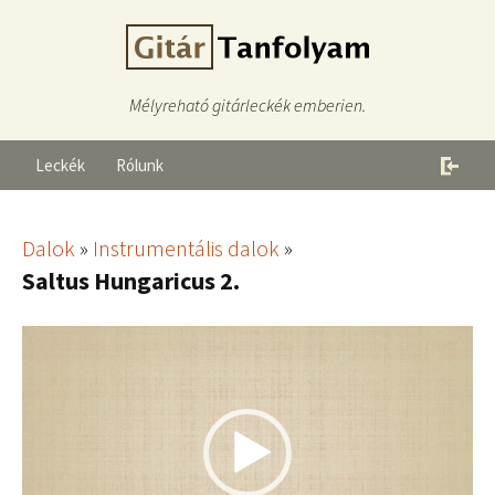
Mélyreható gitárleckék emberien.
Leckék
Rólunk
Dalok
»
Instrumentális dalok
»
Saltus Hungaricus 2.
Videólejátszó