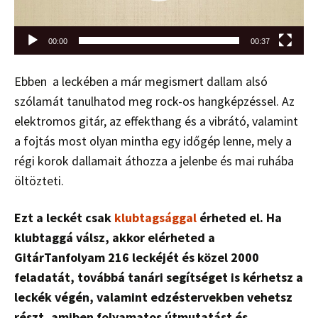
00:00
00:37
Ebben a leckében a már megismert dallam alsó
szólamát tanulhatod meg rock-os hangképzéssel. Az
elektromos gitár, az effekthang és a vibrátó, valamint
a fojtás most olyan mintha egy időgép lenne, mely a
régi korok dallamait áthozza a jelenbe és mai ruhába
öltözteti.
Ezt a leckét csak
klubtagsággal
érheted el. Ha
klubtaggá válsz, akkor elérheted a
GitárTanfolyam 216 leckéjét és közel 2000
feladatát, továbbá tanári segítséget is kérhetsz a
leckék végén, valamint edzéstervekben vehetsz
részt, amiben folyamatos útmutatást és