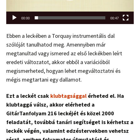
00:00
00:47
Ebben a leckében a Torquay instrumentális dal
szólóját tanulhatod meg. Amennyiben már
megtanultad vagy ismered az első leckékben leírt
eredeti változatot, akkor ebből a variációból
megismerheted, hogyan lehet megváltoztatni és
mégis megtartani egy dallamot.
Ezt a leckét csak
klubtagsággal
érheted el. Ha
klubtaggá válsz, akkor elérheted a
GitárTanfolyam 216 leckéjét és közel 2000
feladatát, továbbá tanári segítséget is kérhetsz a
leckék végén, valamint edzéstervekben vehetsz
részt, amiben folyamatos útmutatást és