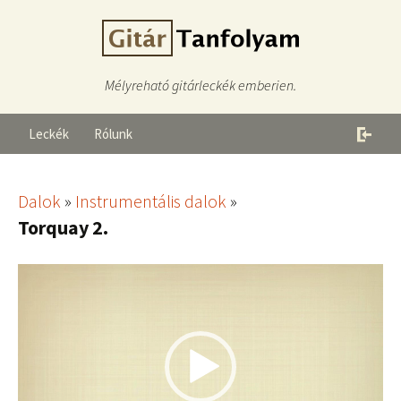
Mélyreható gitárleckék emberien.
Leckék
Rólunk
Dalok
»
Instrumentális dalok
»
Torquay 2.
Videólejátszó