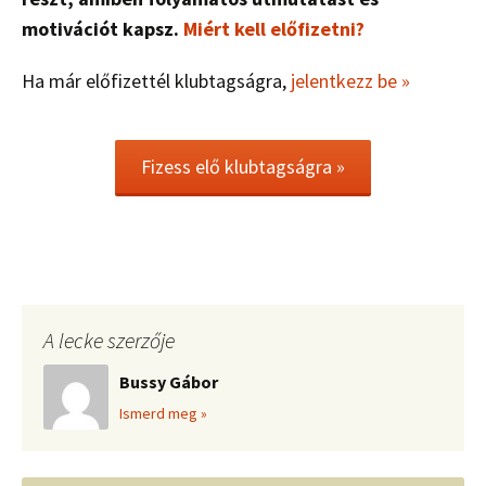
motivációt kapsz.
Miért kell előfizetni?
Ha már előfizettél klubtagságra,
jelentkezz be »
Fizess elő klubtagságra »
A lecke szerzője
Bussy Gábor
Ismerd meg »