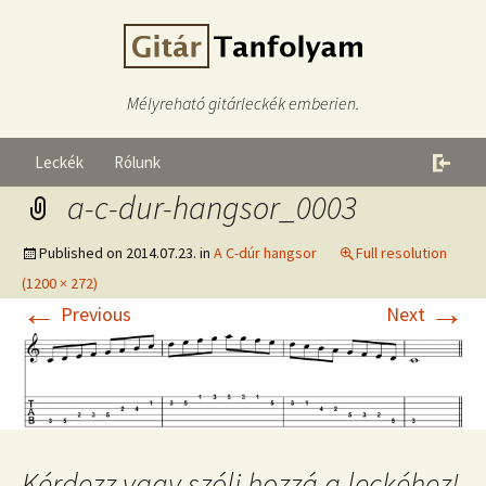
Mélyreható gitárleckék emberien.
Leckék
Rólunk
a-c-dur-hangsor_0003
Published on
2014.07.23.
in
A C-dúr hangsor
Full resolution
(1200 × 272)
←
→
Previous
Next
Kérdezz vagy szólj hozzá a leckéhez!