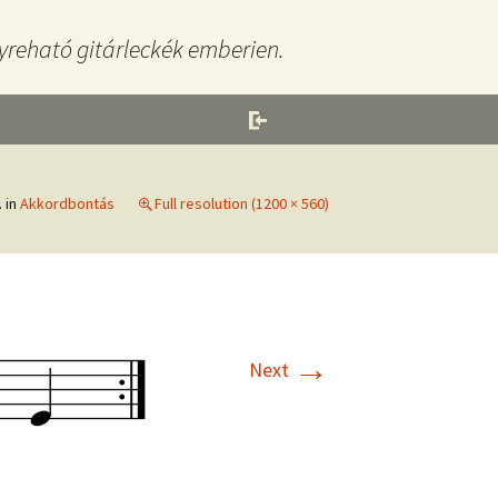
yreható gitárleckék emberien.
.
in
Akkordbontás
Full resolution (1200 × 560)
→
Next