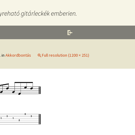
yreható gitárleckék emberien.
.
in
Akkordbontás
Full resolution (1200 × 251)