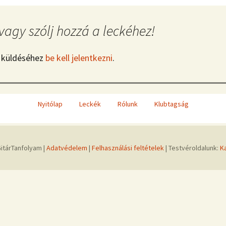
vagy szólj hozzá a leckéhez!
 küldéséhez
be kell jelentkezni
.
Nyitólap
Leckék
Rólunk
Klubtagság
itárTanfolyam |
Adatvédelem
|
Felhasználási feltételek
| Testvéroldalunk:
K