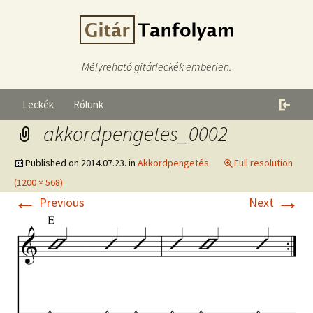
Mélyreható gitárleckék emberien.
Leckék
Rólunk
akkordpengetes_0002
Published on
2014.07.23.
in
Akkordpengetés
Full resolution
(1200 × 568)
←
→
Previous
Next