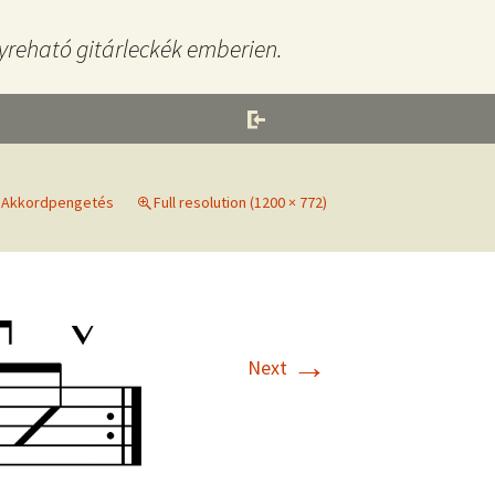
yreható gitárleckék emberien.
n
Akkordpengetés
Full resolution (1200 × 772)
→
Next