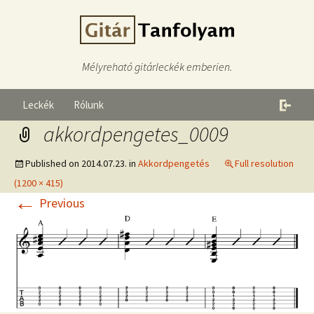
Mélyreható gitárleckék emberien.
Leckék
Rólunk
akkordpengetes_0009
Published on
2014.07.23.
in
Akkordpengetés
Full resolution
(1200 × 415)
←
Previous