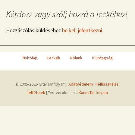
Kérdezz vagy szólj hozzá a leckéhez!
Hozzászólás küldéséhez
be kell jelentkezni
.
Nyitólap
Leckék
Rólunk
Klubtagság
© 2005-2026 GitárTanfolyam |
Adatvédelem
|
Felhasználási
feltételek
| Testvéroldalunk:
KannaTanfolyam