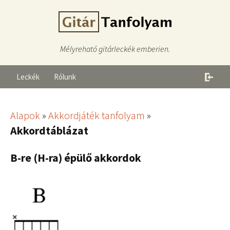
Mélyreható gitárleckék emberien.
Leckék
Rólunk
Alapok
»
Akkordjáték tanfolyam
»
Akkordtáblázat
B-re (H-ra) épülő akkordok