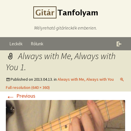
Mélyreható gitárleckék emberien.
Leckék
Rólunk
Always with Me, Always with
You 1.
Published on
2013.04.13.
in
Always with Me, Always with You
Full resolution (640 × 360)
←
Previous