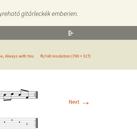
yreható gitárleckék emberien.
e, Always with You
Full resolution (700 × 327)
→
Next