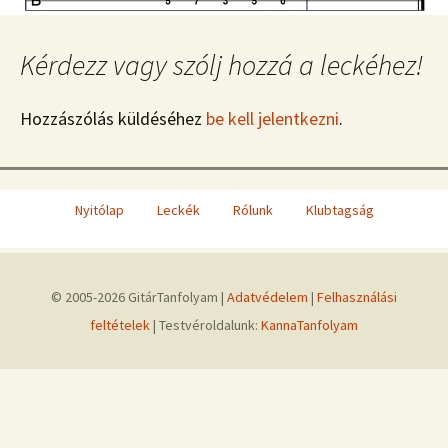
Kérdezz vagy szólj hozzá a leckéhez!
Hozzászólás küldéséhez
be kell jelentkezni
.
Nyitólap
Leckék
Rólunk
Klubtagság
© 2005-2026 GitárTanfolyam |
Adatvédelem
|
Felhasználási
feltételek
| Testvéroldalunk:
KannaTanfolyam