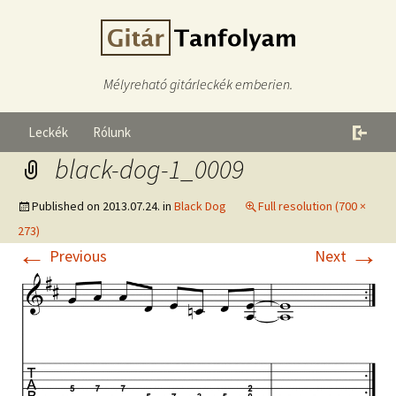
Mélyreható gitárleckék emberien.
Leckék
Rólunk
black-dog-1_0009
Published on
2013.07.24.
in
Black Dog
Full resolution (700 ×
273)
←
→
Previous
Next