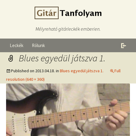
Mélyreható gitárleckék emberien.
Leckék
Rólunk
Blues egyedül játszva 1.
Published on
2013.04.18.
in
Blues egyedül játszva 1.
Full
resolution (640 × 360)