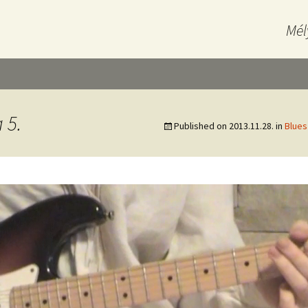
Mél
 5.
Published on
2013.11.28.
in
Blues