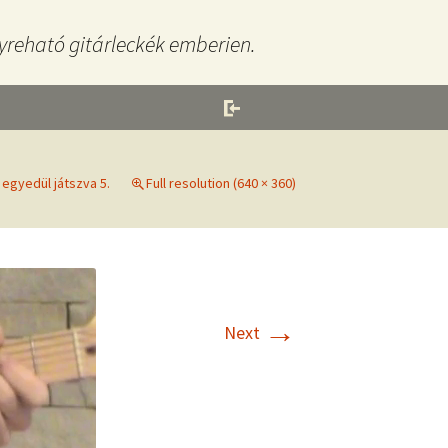
yreható gitárleckék emberien.
 egyedül játszva 5.
Full resolution (640 × 360)
→
Next