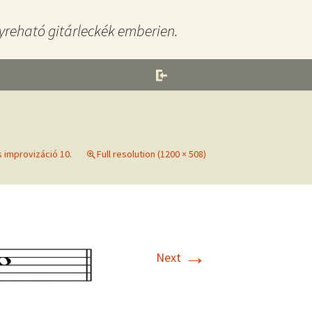
yreható gitárleckék emberien.
s improvizáció 10.
Full resolution (1200 × 508)
→
Next