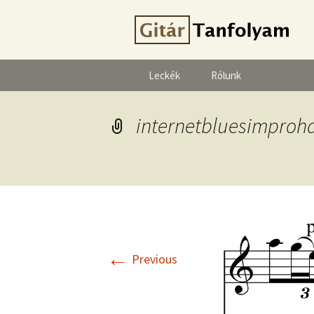
Leckék
Rólunk
internetbluesimproh
←
Previous