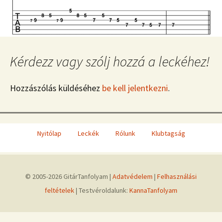
Kérdezz vagy szólj hozzá a leckéhez!
Hozzászólás küldéséhez
be kell jelentkezni
.
Nyitólap
Leckék
Rólunk
Klubtagság
© 2005-2026 GitárTanfolyam |
Adatvédelem
|
Felhasználási
feltételek
| Testvéroldalunk:
KannaTanfolyam