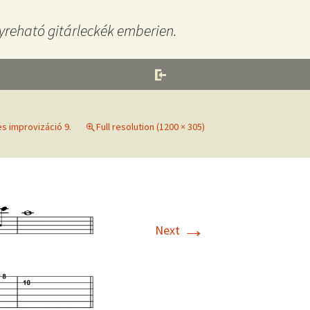
yreható gitárleckék emberien.
es improvizáció 9.
Full resolution (1200 × 305)
→
Next