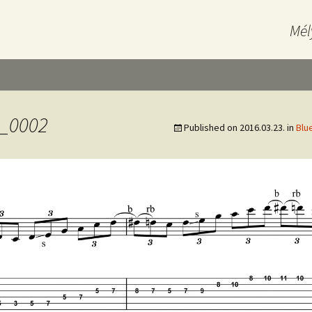
Mél
9_0002
Published on
2016.03.23.
in
Blu