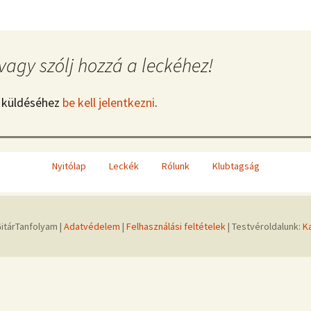
vagy szólj hozzá a leckéhez!
 küldéséhez
be kell jelentkezni
.
Nyitólap
Leckék
Rólunk
Klubtagság
itárTanfolyam |
Adatvédelem
|
Felhasználási feltételek
| Testvéroldalunk:
K