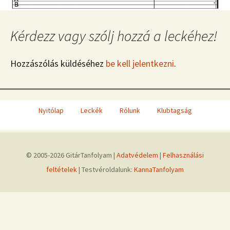
Kérdezz vagy szólj hozzá a leckéhez!
Hozzászólás küldéséhez
be kell jelentkezni
.
Nyitólap
Leckék
Rólunk
Klubtagság
© 2005-2026 GitárTanfolyam |
Adatvédelem
|
Felhasználási
feltételek
| Testvéroldalunk:
KannaTanfolyam