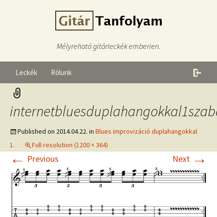
Mélyreható gitárleckék emberien.
Leckék
Rólunk
internetbluesduplahangokkal1szab
Published on
2014.04.22.
in
Blues improvizáció duplahangokkal
1.
Full resolution (1200 × 364)
←
→
Previous
Next