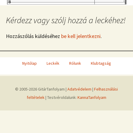
Kérdezz vagy szólj hozzá a leckéhez!
Hozzászólás küldéséhez
be kell jelentkezni
.
Nyitólap
Leckék
Rólunk
Klubtagság
© 2005-2026 GitárTanfolyam |
Adatvédelem
|
Felhasználási
feltételek
| Testvéroldalunk:
KannaTanfolyam