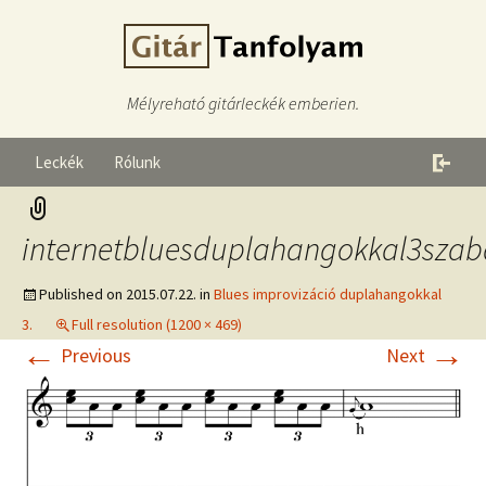
Mélyreható gitárleckék emberien.
Leckék
Rólunk
internetbluesduplahangokkal3szab
Published on
2015.07.22.
in
Blues improvizáció duplahangokkal
3.
Full resolution (1200 × 469)
←
→
Previous
Next