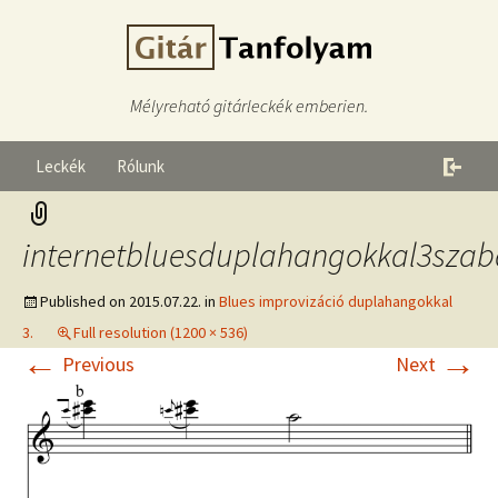
Mélyreható gitárleckék emberien.
Leckék
Rólunk
internetbluesduplahangokkal3szab
Published on
2015.07.22.
in
Blues improvizáció duplahangokkal
3.
Full resolution (1200 × 536)
←
→
Previous
Next