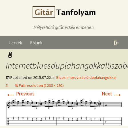
Mélyreható gitárleckék emberien.
Leckék
Rólunk
internetbluesduplahangokkal5szab
Published on
2015.07.22.
in
Blues improvizáció duplahangokkal
5.
Full resolution (1200 × 292)
←
→
Previous
Next