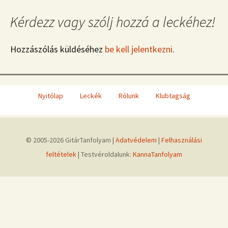
Kérdezz vagy szólj hozzá a leckéhez!
Hozzászólás küldéséhez
be kell jelentkezni
.
Nyitólap
Leckék
Rólunk
Klubtagság
© 2005-2026 GitárTanfolyam |
Adatvédelem
|
Felhasználási
feltételek
| Testvéroldalunk:
KannaTanfolyam