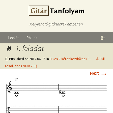
Mélyreható gitárleckék emberien.
Leckék
Rólunk
1. feladat
Published on
2012.04.17.
in
Blues kíséret kezdőknek 1.
Full
resolution (700 × 291)
→
Next