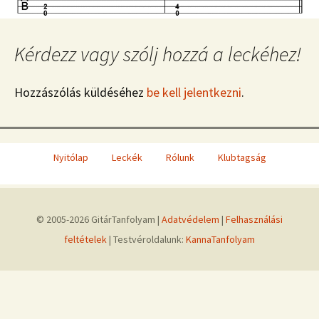
Kérdezz vagy szólj hozzá a leckéhez!
Hozzászólás küldéséhez
be kell jelentkezni
.
Nyitólap
Leckék
Rólunk
Klubtagság
© 2005-2026 GitárTanfolyam |
Adatvédelem
|
Felhasználási
feltételek
| Testvéroldalunk:
KannaTanfolyam