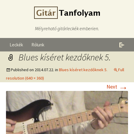
Mélyreható gitárleckék emberien.
Leckék
Rólunk
Blues kíséret kezdőknek 5.
Published on
2014.07.22.
in
Blues kíséret kezdőknek 5.
Full
resolution (640 × 360)
→
Next