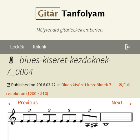
Mélyreható gitárleckék emberien.
Leckék
Rólunk
blues-kiseret-kezdoknek-
7_0004
Published on
2016.03.22.
in
Blues kíséret kezdőknek 7.
Full
resolution (1200 × 510)
←
→
Previous
Next