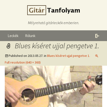
Mélyreható gitárleckék emberien.
Leckék
Rólunk
Blues kíséret ujjal pengetve 1.
Published on
2013.05.27.
in
Blues kíséret ujjal pengetve 1.
Full resolution (640 × 360)