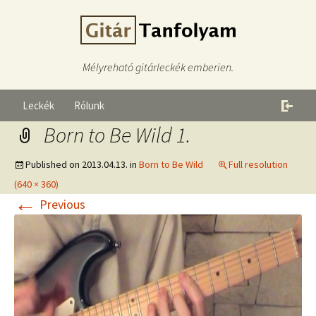
Mélyreható gitárleckék emberien.
Leckék
Rólunk
Born to Be Wild 1.
Published on
2013.04.13.
in
Born to Be Wild
Full resolution
(640 × 360)
←
Previous