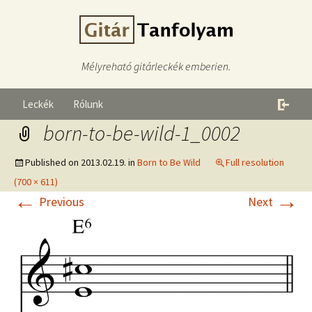
Mélyreható gitárleckék emberien.
Leckék
Rólunk
born-to-be-wild-1_0002
Published on
2013.02.19.
in
Born to Be Wild
Full resolution
(700 × 611)
←
→
Previous
Next